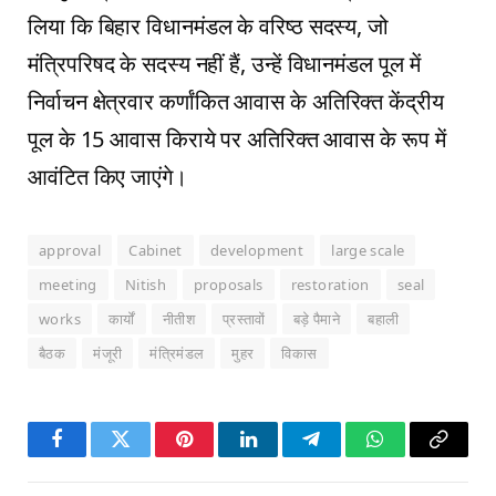
लिया कि बिहार विधानमंडल के वरिष्ठ सदस्य, जो
मंत्रिपरिषद के सदस्य नहीं हैं, उन्हें विधानमंडल पूल में
निर्वाचन क्षेत्रवार कर्णांकित आवास के अतिरिक्त केंद्रीय
पूल के 15 आवास किराये पर अतिरिक्त आवास के रूप में
आवंटित किए जाएंगे।
approval
Cabinet
development
large scale
meeting
Nitish
proposals
restoration
seal
works
कार्यों
नीतीश
प्रस्तावों
बड़े पैमाने
बहाली
बैठक
मंजूरी
मंत्रिमंडल
मुहर
विकास
Facebook
Twitter
Pinterest
LinkedIn
Telegram
WhatsApp
Copy
Link