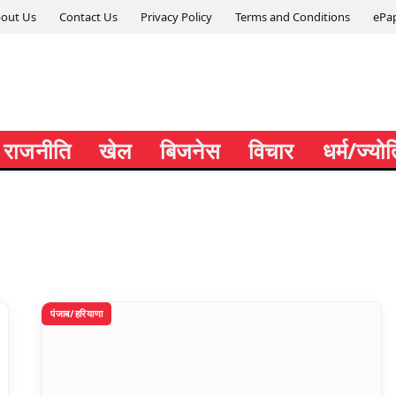
out Us
Contact Us
Privacy Policy
Terms and Conditions
ePa
राजनीति
खेल
बिजनेस
विचार
धर्म/ज्यो
पंजाब/हरियाणा