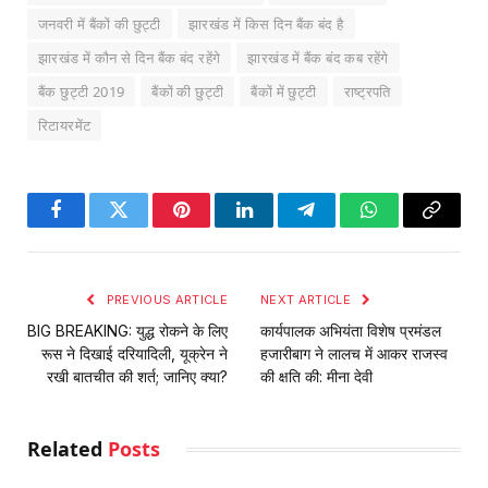
जनवरी में बैंकों की छुट्टी
झारखंड में किस दिन बैंक बंद है
झारखंड में कौन से दिन बैंक बंद रहेंगे
झारखंड में बैंक बंद कब रहेंगे
बैंक छुट्टी 2019
बैंकों की छुट्टी
बैंकों में छुट्टी
राष्ट्रपति
रिटायरमेंट
Facebook
Twitter
Pinterest
LinkedIn
Telegram
WhatsApp
Copy
Link
PREVIOUS ARTICLE
NEXT ARTICLE
BIG BREAKING: युद्ध रोकने के लिए
कार्यपालक अभियंता विशेष प्रमंडल
रूस ने दिखाई दरियादिली, यूक्रेन ने
हजारीबाग ने लालच में आकर राजस्व
रखी बातचीत की शर्त; जानिए क्या?
की क्षति की: मीना देवी
Related
Posts