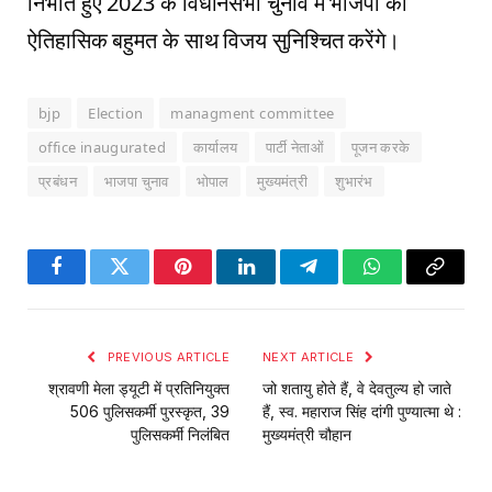
निभाते हुए 2023 के विधानसभा चुनाव में भाजपा की
ऐतिहासिक बहुमत के साथ विजय सुनिश्चित करेंगे।
bjp
Election
managment committee
office inaugurated
कार्यालय
पार्टी नेताओं
पूजन करके
प्रबंधन
भाजपा चुनाव
भोपाल
मुख्यमंत्री
शुभारंभ
Facebook
Twitter
Pinterest
LinkedIn
Telegram
WhatsApp
Copy
Link
PREVIOUS ARTICLE
NEXT ARTICLE
श्रावणी मेला ड्यूटी में प्रतिनियुक्त
जो शतायु होते हैं, वे देवतुल्य हो जाते
506 पुलिसकर्मी पुरस्कृत, 39
हैं, स्व. महाराज सिंह दांगी पुण्यात्मा थे :
पुलिसकर्मी निलंबित
मुख्यमंत्री चौहान