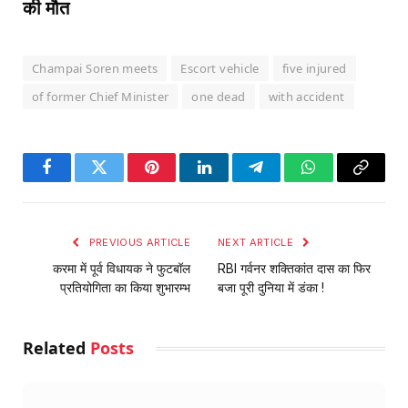
की मौत
Champai Soren meets
Escort vehicle
five injured
of former Chief Minister
one dead
with accident
Facebook
Twitter
Pinterest
LinkedIn
Telegram
WhatsApp
Copy
Link
PREVIOUS ARTICLE
NEXT ARTICLE
करमा में पूर्व विधायक ने फुटबॉल
RBI गर्वनर शक्तिकांत दास का फिर
प्रतियोगिता का किया शुभारम्भ
बजा पूरी दुनिया में डंका !
Related
Posts