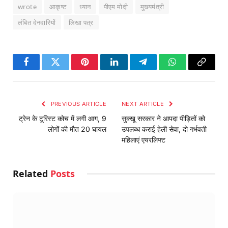
wrote
आकृष्ट
ध्यान
पीएम मोदी
मुख्यमंत्री
लंबित देनदारियों
लिखा पत्र
Facebook
Twitter
Pinterest
LinkedIn
Telegram
WhatsApp
Copy
Link
PREVIOUS ARTICLE
NEXT ARTICLE
ट्रेन के टूरिस्ट कोच में लगी आग, 9
सुक्खू सरकार ने आपदा पीड़ितों को
लोगों की मौत 20 घायल
उपलब्ध कराई हेली सेवा, दो गर्भवती
महिलाएं एयरलिफ्ट
Related
Posts