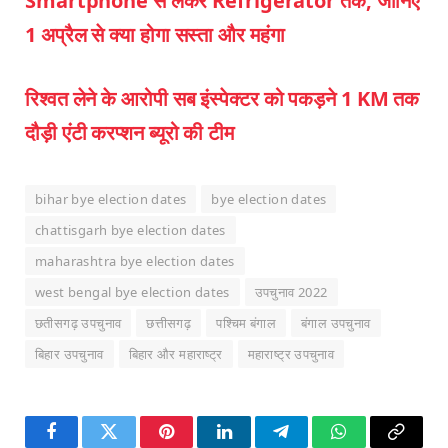
Smartphone से लेकर Refrigerator तक, जानिए
1 अप्रैल से क्या होगा सस्ता और महंगा
रिश्वत लेने के आरोपी सब इंस्पेक्टर को पकड़ने 1 KM तक
दौड़ी एंटी करप्शन ब्यूरो की टीम
bihar bye election dates
bye election dates
chattisgarh bye election dates
maharashtra bye election dates
west bengal bye election dates
उपचुनाव 2022
छतीसगढ़ उपचुनाव
छत्तीसगढ़
पश्चिम बंगाल
बंगाल उपचुनाव
बिहार उपचुनाव
बिहार और महाराष्ट्र
महाराष्ट्र उपचुनाव
Facebook
Twitter
Pinterest
LinkedIn
Telegram
WhatsApp
Copy