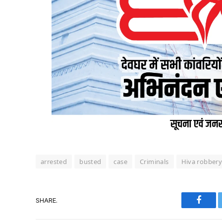
arrested
busted
case
Criminals
Hiva robber
SHARE.
Faceb