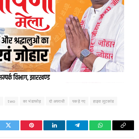
y
two
का भंडाफोड़
दो अपराधी
पकड़े गए
हाइवा लूटकांड
ook
Twitter
Pinterest
LinkedIn
Telegram
WhatsApp
Copy