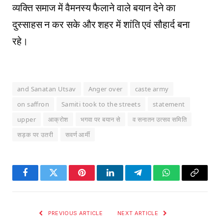
व्यक्ति समाज में वैमनस्य फैलाने वाले बयान देने का
दुस्साहस न कर सके और शहर में शांति एवं सौहार्द बना
रहे।
and Sanatan Utsav
Anger over
caste army
on saffron
Samiti took to the streets
statement
upper
आक्रोश
भगवा पर बयान से
व सनातन उत्सव समिति
सड़क पर उतरी
सवर्ण आर्मी
Facebook
Twitter
Pinterest
LinkedIn
Telegram
WhatsApp
Copy
Link
PREVIOUS ARTICLE
NEXT ARTICLE