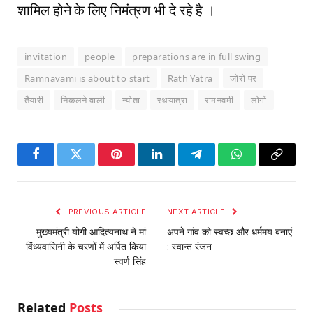
शामिल होने के लिए निमंत्रण भी दे रहे है ।
invitation
people
preparations are in full swing
Ramnavami is about to start
Rath Yatra
जोरो पर
तैयारी
निकलने वाली
न्योता
रथयात्रा
रामनवमी
लोगों
Facebook
Twitter
Pinterest
LinkedIn
Telegram
WhatsApp
Copy
Link
PREVIOUS ARTICLE
NEXT ARTICLE
मुख्यमंत्री योगी आदित्यनाथ ने मां
अपने गांव को स्वच्छ और धर्ममय बनाएं
विंध्यवासिनी के चरणों में अर्पित किया
: स्वान्त रंजन
स्वर्ण सिंह
Related
Posts