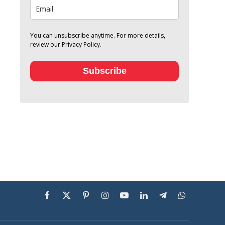
You can unsubscribe anytime. For more details,
review our Privacy Policy.
Subscribe
Facebook
X
Pinterest
Instagram
YouTube
LinkedIn
Telegram
WhatsApp
(Twitter)