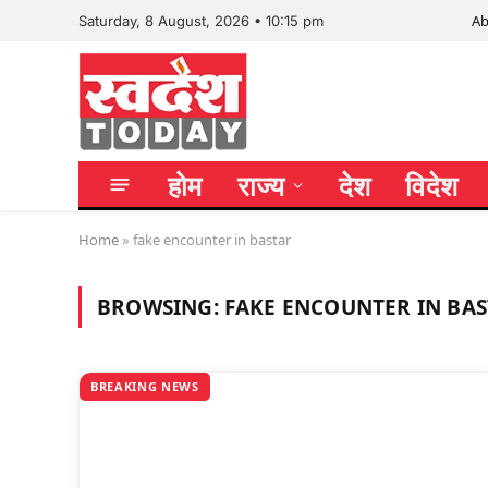
Ab
Saturday, 8 August, 2026 • 10:15 pm
होम
राज्य
देश
विदेश
Home
»
fake encounter in bastar
BROWSING:
FAKE ENCOUNTER IN BA
BREAKING NEWS