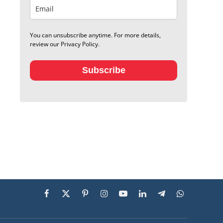
You can unsubscribe anytime. For more details,
review our Privacy Policy.
Subscribe
Facebook
X
Pinterest
Instagram
YouTube
LinkedIn
Telegram
WhatsApp
(Twitter)