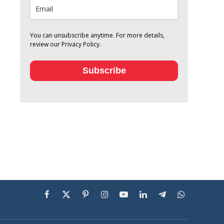
You can unsubscribe anytime. For more details,
review our Privacy Policy.
Subscribe
Facebook
X
Pinterest
Instagram
YouTube
LinkedIn
Telegram
WhatsApp
(Twitter)