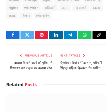
Assam
change
fight
hemant soren
new story
rights
will write
अधिकारों
असम
नई कहानी
बदलाव
लड़ाई
लिखेगा
हेमंत सोरेन
Facebook
Twitter
Pinterest
LinkedIn
Telegram
WhatsApp
Copy
Link
PREVIOUS ARTICLE
NEXT ARTICLE
दहशत फैलाने वालों को पुलिस ने
प्रियंका सवैयां बनीं कप्तान, पश्चिमी
गिरफ्तार कर सड़क पर कराया परेड
सिंहभूम महिला क्रिकेट टीम घोषित
Related
Posts