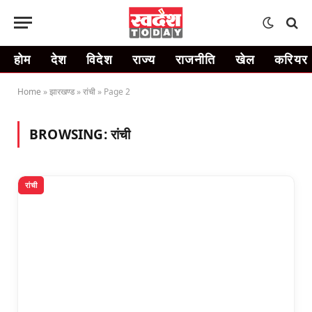
होम
देश
विदेश
राज्य
राजनीति
खेल
करियर
Home
»
झारखण्ड
»
रांची
»
Page 2
BROWSING:
रांची
रांची