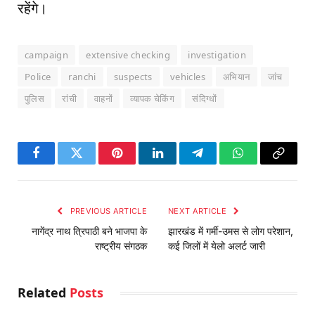
रहेंगे।
campaign
extensive checking
investigation
Police
ranchi
suspects
vehicles
अभियान
जांच
पुलिस
रांची
वाहनों
व्यापक चेकिंग
संदिग्धों
Facebook
Twitter
Pinterest
LinkedIn
Telegram
WhatsApp
Copy
Link
PREVIOUS ARTICLE
NEXT ARTICLE
नागेंद्र नाथ त्रिपाठी बने भाजपा के
झारखंड में गर्मी-उमस से लोग परेशान,
राष्ट्रीय संगठक
कई जिलों में येलो अलर्ट जारी
Related
Posts