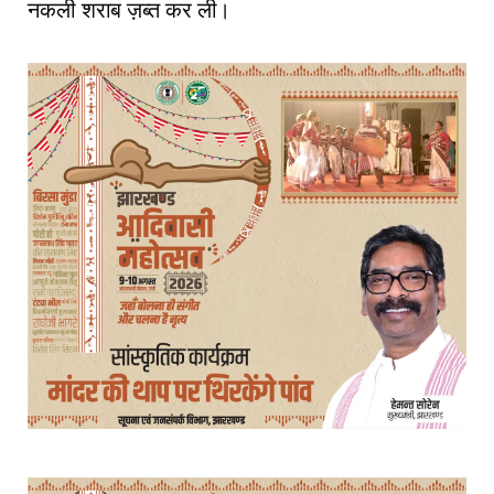
नकली शराब ज़ब्त कर ली।