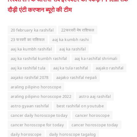
दौड़ी एंटी करप्शन ब्यूरो की टीम
20 february ka rashifal
22फरवरी मेष राशिफल
23 फरवरी का राशिफल
aaj ka kumbh rashi
aaj ka kumbh rashifal
aaj ka rashifal
aaj ka rashifal kumbh rashifal
aaj ka rashifal shrimali
aaj ka rashifal tula
aaj ka tula rashifal
aajako rashifal
aajako rashifal 2078
aajako rashifal nepali
araling pilipino horoscope
araling pilipino horoscope 2022
astro aaj rashifal
astro gyaan rashifal
best rashifal on youtube
cancer daily horoscope today
cancer horoscope
cancer horoscope for today
cancer horoscope today
daily horoscope
daily horoscope tagalog