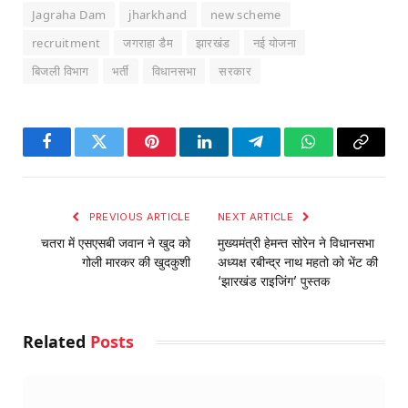
Jagraha Dam
jharkhand
new scheme
recruitment
जगराहा डैम
झारखंड
नई योजना
बिजली विभाग
भर्ती
विधानसभा
सरकार
Facebook
Twitter
Pinterest
LinkedIn
Telegram
WhatsApp
Copy
Link
PREVIOUS ARTICLE
NEXT ARTICLE
चतरा में एसएसबी जवान ने खुद को
मुख्यमंत्री हेमन्त सोरेन ने विधानसभा
गोली मारकर की खुदकुशी
अध्यक्ष रबीन्द्र नाथ महतो को भेंट की
‘झारखंड राइजिंग’ पुस्तक
Related
Posts