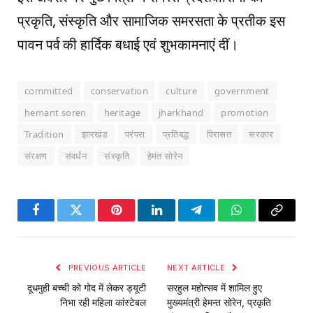
प्रकृति, संस्कृति और सामाजिक समरसता के प्रतीक इस
पावन पर्व की हार्दिक बधाई एवं शुभकामनाएं दीं।
committed
conservation
culture
government
hemant soren
heritage
jharkhand
promotion
Tradition
झारखंड
परंपरा
प्रतिबद्ध
विरासत
सरकार
संरक्षण
संवर्धन
संस्कृति
हेमंत सोरेन
Facebook
Twitter
Pinterest
LinkedIn
Telegram
WhatsApp
Copy
Link
PREVIOUS ARTICLE
NEXT ARTICLE
दूधमुही बच्ची को गोद में लेकर ड्यूटी
सरहुल महोत्सव में शामिल हुए
निभा रही महिला कांस्टेबल
मुख्यमंत्री हेमन्त सोरेन, प्रकृति