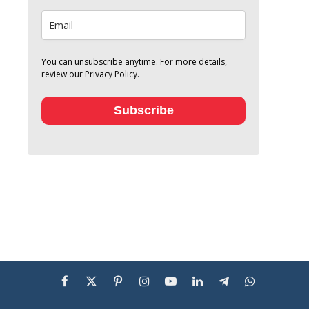
You can unsubscribe anytime. For more details,
review our Privacy Policy.
Subscribe
Facebook
X
Pinterest
Instagram
YouTube
LinkedIn
Telegram
WhatsApp
(Twitter)