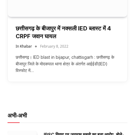
छत्तीसगढ़ के बीजापुर में नक्सली IED ब्लास्ट में 4
CRPF जवान घायल
In Khabar
February 8, 2022
छत्तीसगढ़। IED blast in bijapur, chattisgarh : छत्तीसगढ़ के
बीजापुर जिले के मोदकपाल थाना क्षेत्र के अंतर्गत आईईडी(IED)
विस्फोट में…
अभी-अभी
JPSC विवाद पर जयराम महतो का बड़ा आरोप, बोले-