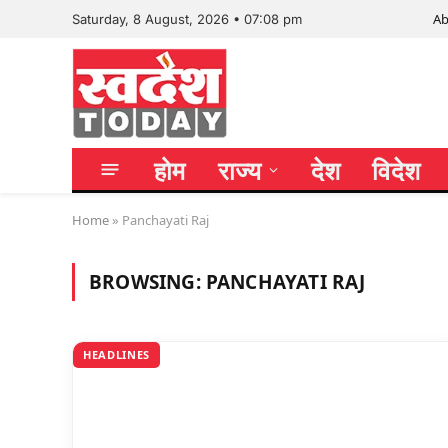
Ab
Saturday, 8 August, 2026 • 07:08 pm
होम
राज्य
देश
विदेश
Home
»
Panchayati Raj
BROWSING:
PANCHAYATI RAJ
HEADLINES