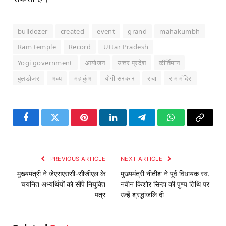
bulldozer
created
event
grand
mahakumbh
Ram temple
Record
Uttar Pradesh
Yogi government
आयोजन
उत्तर प्रदेश
कीर्तिमान
बुलडोजर
भव्य
महाकुंभ
योगी सरकार
रचा
राम मंदिर
Facebook
Twitter
Pinterest
LinkedIn
Telegram
WhatsApp
Copy
Link
PREVIOUS ARTICLE
NEXT ARTICLE
मुख्यमंत्री ने जेएसएससी-सीजीएल के
मुख्यमंत्री नीतीश ने पूर्व विधायक स्व.
चयनित अभ्यर्थियों को सौंपे नियुक्ति
नवीन किशोर सिन्हा की पुण्य तिथि पर
पत्र
उन्हें श्रद्धांजलि दी