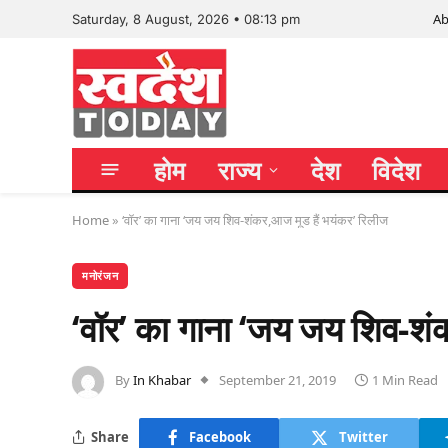
Ab
Saturday, 8 August, 2026 • 08:13 pm
होम
राज्य
देश
विदेश
Home
»
‘वॉर’ का गाना ‘जय जय शिव-शंकर,आज मूड हैं भयंकर’ रिलीज
मनोरंजन
‘वॉर’ का गाना ‘जय जय शिव-शं
By
In Khabar
September 21, 2019
1 Min Read
Share
Facebook
Twitter