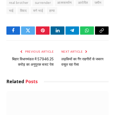
real brother
surrender
आत्मसमर्पण
आरोपित
जमीन
भाई
विवाद
सगे भाई
हत्या
Facebook
Twitter
Pinterest
LinkedIn
Telegram
WhatsApp
Copy
Link
PREVIOUS ARTICLE
NEXT ARTICLE
बिहार विधानमंडल में 57946.25
लड़कियों का गैंग राहगीरों से जबरन
करोड़ का अनुपूरक बजट पेश
वसूल रहा पैसा
Related
Posts