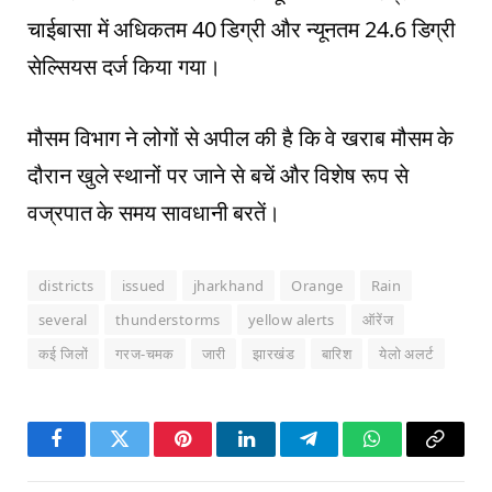
चाईबासा में अधिकतम 40 डिग्री और न्यूनतम 24.6 डिग्री
सेल्सियस दर्ज किया गया।
मौसम विभाग ने लोगों से अपील की है कि वे खराब मौसम के
दौरान खुले स्थानों पर जाने से बचें और विशेष रूप से
वज्रपात के समय सावधानी बरतें।
districts
issued
jharkhand
Orange
Rain
several
thunderstorms
yellow alerts
ऑरेंज
कई जिलों
गरज-चमक
जारी
झारखंड
बारिश
येलो अलर्ट
Facebook
Twitter
Pinterest
LinkedIn
Telegram
WhatsApp
Copy
Link