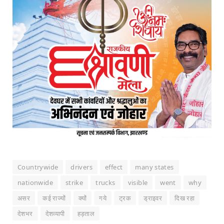
Countrywide
drivers
effect
many states
nationwide
strike
trucks
visible
went
why
असर
कई राज्यों
क्यों
गये
ट्रक
ड्राइवर
दिख रहा
देशभर
देशव्यापी
हड़ताल