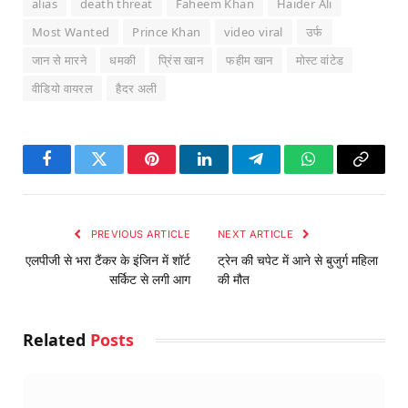
alias
death threat
Faheem Khan
Haider Ali
Most Wanted
Prince Khan
video viral
उर्फ
जान से मारने
धमकी
प्रिंस खान
फहीम खान
मोस्ट वांटेड
वीडियो वायरल
हैदर अली
Facebook
Twitter
Pinterest
LinkedIn
Telegram
WhatsApp
Copy
Link
PREVIOUS ARTICLE
NEXT ARTICLE
एलपीजी से भरा टैंकर के इंजिन में शॉर्ट
ट्रेन की चपेट में आने से बुजुर्ग महिला
सर्किट से लगी आग
की मौत
Related
Posts